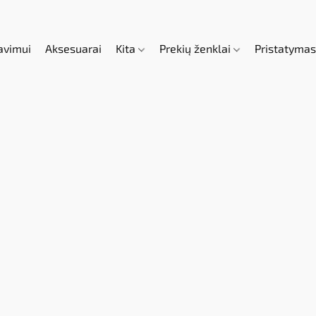
avimui
Aksesuarai
Kita
Prekių ženklai
Pristatyma