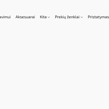
avimui
Aksesuarai
Kita
Prekių ženklai
Pristatyma